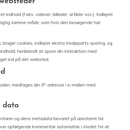
 websteder
indhold (f.eks. videoer, billeder, artikler osv.). Indlejret
øjagtig samme måde, som hvis den besøgende har
ruger cookies, indlejrer ekstra tredjeparts sporing, og
indhold, heriblandt at spore din interaktion med
ogget ind på det websted.
ed
koden, medtages din IP-adresse i e-mailen med
 data
entarer og dens metadata bevaret på ubestemt tid.
er opfølgende kommentar automatisk i stedet for at