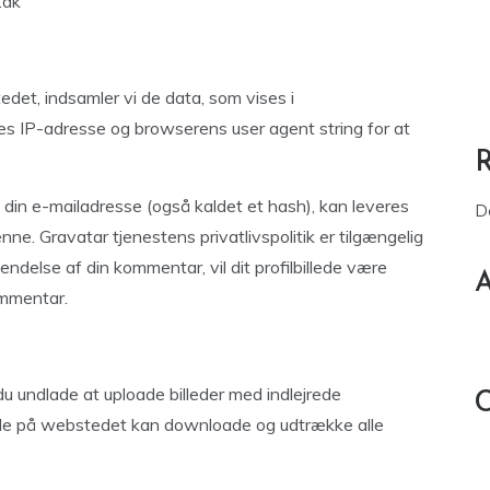
.dk
et, indsamler vi de data, som vises i
 IP-adresse og browserens user agent string for at
din e-mailadresse (også kaldet et hash), kan leveres
D
nne. Gravatar tjenestens privatlivspolitik er tilgængelig
endelse af din kommentar, vil dit profilbillede være
A
ommentar.
 du undlade at uploade billeder med indlejrede
C
nde på webstedet kan downloade og udtrække alle