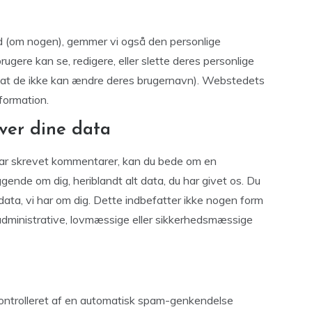
d (om nogen), gemmer vi også den personlige
 brugere kan se, redigere, eller slette deres personlige
e at de ikke kan ændre deres brugernavn). Webstedets
formation.
ver dine data
 har skrevet kommentarer, kan du bede om en
ggende om dig, heriblandt alt data, du har givet os. Du
 data, vi har om dig. Dette indbefatter ikke nogen form
f administrative, lovmæssige eller sikkerhedsmæssige
ontrolleret af en automatisk spam-genkendelse