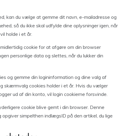
ed, kan du vælge at gemme dit navn, e-mailadresse og
ehed, så du ikke skal udfylde dine oplysninger igen, når
l holde i et år.
 midlertidig cookie for at afgøre om din browser
gen personlige data og slettes, når du lukker din
kies og gemme din logininformation og dine valg af
og skærmvalg cookies holder i et år. Hvis du vælger
 logger ud af din konto, vil login cookierne forsvinde.
n yderligere cookie blive gemt i din browser. Denne
 opgiver simpelthen indlægsID på den artikel, du lige