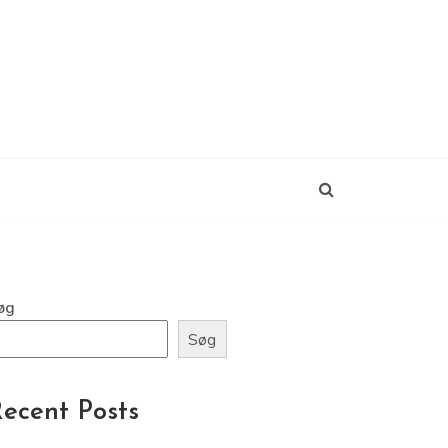
øg
Søg
ecent Posts