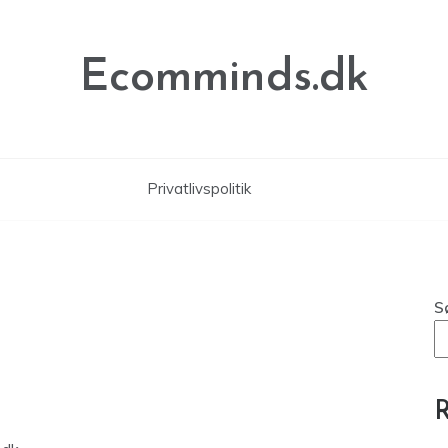
Ecomminds.dk
Privatlivspolitik
S
R