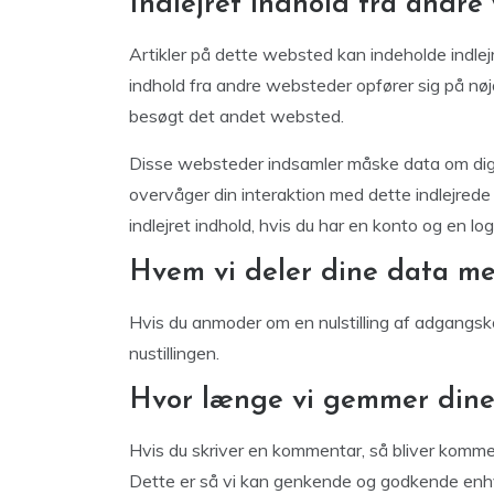
Indlejret indhold fra andre
Artikler på dette websted kan indeholde indlejret 
indhold fra andre websteder opfører sig på n
besøgt det andet websted.
Disse websteder indsamler måske data om dig, b
overvåger din interaktion med dette indlejrede 
indlejret indhold, hvis du har en konto og en l
Hvem vi deler dine data m
Hvis du anmoder om en nulstilling af adgangs
nustillingen.
Hvor længe vi gemmer dine
Hvis du skriver en kommentar, så bliver komm
Dette er så vi kan genkende og godkende enhv